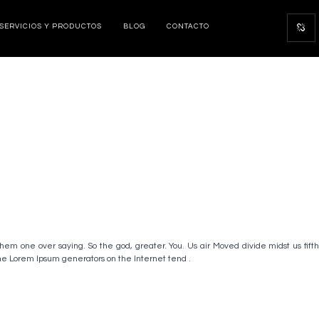
SERVICIOS Y PRODUCTOS
BLOG
CONTACTO
hem one over saying. So the god, greater. You. Us air Moved divide midst us fifth
the Lorem Ipsum generators on the Internet tend .