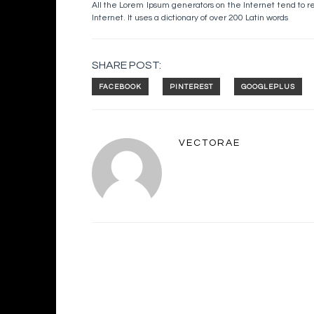
All the Lorem Ipsum generators on the Internet tend to r
Internet. It uses a dictionary of over 200 Latin words
SHARE POST:
VECTORAE