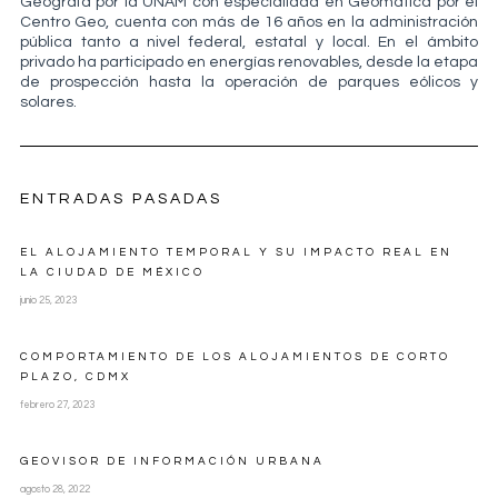
Geógrafa por la UNAM con especialidad en Geomática por el
Centro Geo, cuenta con más de 16 años en la administración
pública tanto a nivel federal, estatal y local. En el ámbito
privado ha participado en energías renovables, desde la etapa
de prospección hasta la operación de parques eólicos y
solares.
ENTRADAS PASADAS
EL ALOJAMIENTO TEMPORAL Y SU IMPACTO REAL EN
LA CIUDAD DE MÉXICO
junio 25, 2023
COMPORTAMIENTO DE LOS ALOJAMIENTOS DE CORTO
PLAZO, CDMX
febrero 27, 2023
GEOVISOR DE INFORMACIÓN URBANA
agosto 28, 2022